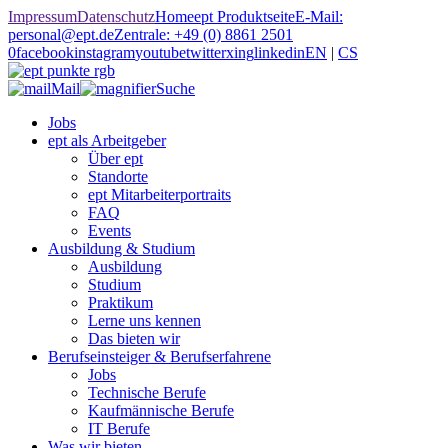
Impressum
Datenschutz
Home
ept Produktseite
E-Mail:
personal@ept.de
Zentrale: +49 (0) 8861 2501
0
facebook
instagram
youtube
twitter
xing
linkedin
EN
|
CS
Mail
Suche
Jobs
ept als Arbeitgeber
Über ept
Standorte
ept Mitarbeiterportraits
FAQ
Events
Ausbildung & Studium
Ausbildung
Studium
Praktikum
Lerne uns kennen
Das bieten wir
Berufseinsteiger & Berufserfahrene
Jobs
Technische Berufe
Kaufmännische Berufe
IT Berufe
Was wir bieten