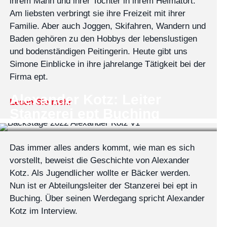
ihrem Mann und ihrer Tochter in ihrem Heimatort.
Am liebsten verbringt sie ihre Freizeit mit ihrer
Familie. Aber auch Joggen, Skifahren, Wandern und
Baden gehören zu den Hobbys der lebenslustigen
und bodenständigen Peitingerin. Heute gibt uns
Simone Einblicke in ihre jahrelange Tätigkeit bei der
Firma ept.
Alexander Kotz: Leiter
Lesen Sie mehr
Stanzerei ept Buching
Das immer alles anders kommt, wie man es sich
vorstellt, beweist die Geschichte von Alexander
Kotz. Als Jugendlicher wollte er Bäcker werden.
Nun ist er Abteilungsleiter der Stanzerei bei ept in
Buching. Über seinen Werdegang spricht Alexander
Kotz im Interview.