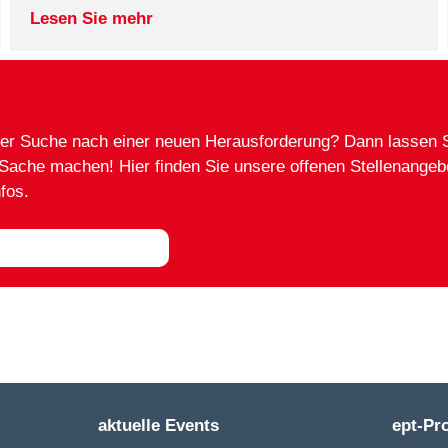
Lesen Sie mehr
 der Suche nach einer neuen Herausforderung? Dann lassen 
ache machen! Hier finden Sie unsere offenen Stellenangeb
fos.
 Jobangebot
aktuelle Events
ept-Pr