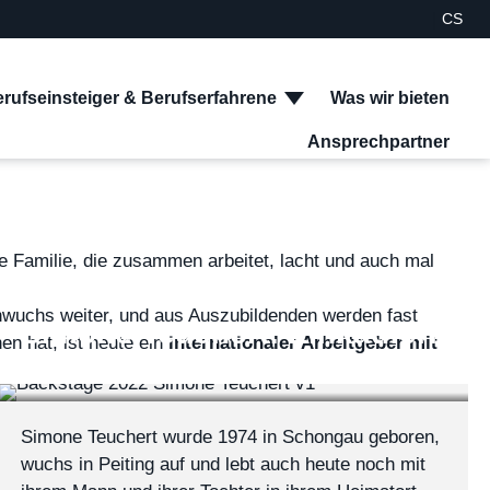
|
CS
facebook
instagram
youtube
twitter
xing
linkedin
rufseinsteiger & Berufserfahrene
Was wir bieten
Ansprechpartner
Such
ße Familie, die zusammen arbeitet, lacht und auch mal
wuchs weiter, und aus Auszubildenden werden fast
Simone Teuchert: Einkäuferin
en hat, ist heute ein
internationaler Arbeitgeber mit
ept Peiting
Simone Teuchert wurde 1974 in Schongau geboren,
wuchs in Peiting auf und lebt auch heute noch mit