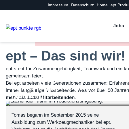
Impressum
Datenschutz
Home
ept Produ
Jobs
ept Mitarbeiterp
ept – Das sind wir!
ept steht für Zusammengehörigkeit, Teamwork und ein koll
gemeinsam feiert.
Tomas Kalinowski:
Bei ept arbeiten viele Generationen zusammen: Erfahre
Schichtleiter Galvanik ept
immer langjährige Mitarbeitende. Was vor über 50 Jahren 
Buching
mehr als 1.200 Mitarbeitenden
.
Tomas begann im September 2015 seine
Ausbildung zum Werkzeugmechaniker bei ept.