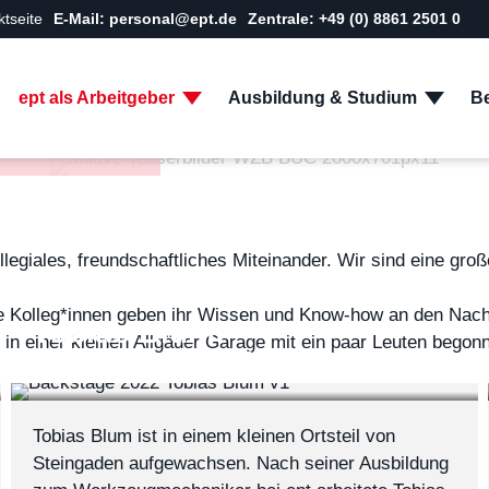
ktseite
E-Mail: personal@ept.de
Zentrale: +49 (0) 8861 2501 0
ept als Arbeitgeber
Ausbildung & Studium
Be
ortraits
egiales, freundschaftliches Miteinander. Wir sind eine gro
ne Kolleg*innen geben ihr Wissen und Know-how an den Nach
Tobias Blum:
in einer kleinen Allgäuer Garage mit ein paar Leuten begonn
Ausbildungsleiter ept Buching
Tobias Blum ist in einem kleinen Ortsteil von
Steingaden aufgewachsen. Nach seiner Ausbildung