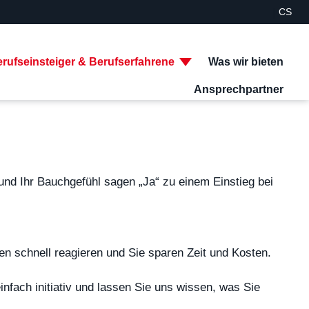
|
CS
facebook
instagram
youtube
twitter
xing
linkedin
rufseinsteiger & Berufserfahrene
Was wir bieten
Ansprechpartner
Such
und Ihr Bauchgefühl sagen „Ja“ zu einem Einstieg bei
en schnell reagieren und Sie sparen Zeit und Kosten.
nfach initiativ und lassen Sie uns wissen, was Sie