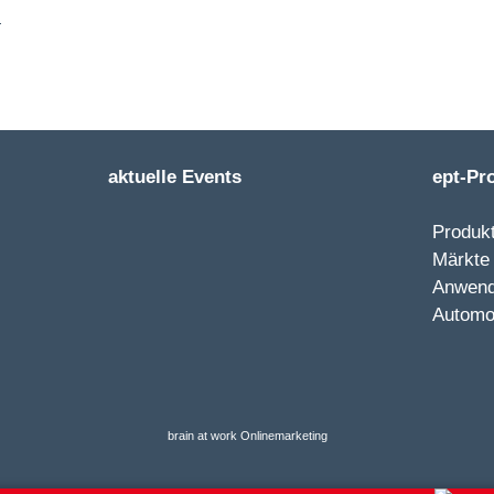
aktuelle Events
ept-Pr
Produkt
Märkte
Anwen
Automo
brain at work Onlinemarketing