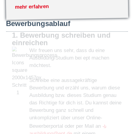
mehr erfahren
Bewerbungsablauf
1. Bewerbung schreiben und
einreichen
Wir freuen uns sehr, dass du eine
Ausbildung/Studium bei ept machen
möchtest.
Schreibe eine aussagekräftige
Bewerbung und erzähl uns, warum diese
Ausbildung bzw. dieses Studium genau
das Richtige für dich ist. Du kannst deine
Bewerbung ganz schnell und
unkompliziert über unser Online-
Bewerberportal oder per Mail an
ausbildung@ept.de
mit einem