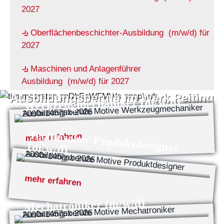
2027
Oberflächenbeschichter-Ausbildung (m/w/d) für
2027
Maschinen und Anlagenführer
Ausbildung (m/w/d) für 2027
Ausbildungsberufe im Werk Peiting
Werkzeugmechaniker (m/w/d)
Technischer Produktdesigner
mehr erfahren
(m/w/d)
mehr erfahren
Mechatroniker (m/w/d)