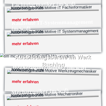
Fachinformatiker (m/w/d)
mehr erfahren
Kaufleute IT-Systemmanagement
(m/w/d)
mehr erfahren
Ausbildungsberufe im Werk
Buching
Werkzeugmechaniker (m/w/d)
mehr erfahren
Mechatroniker (m/w/d)