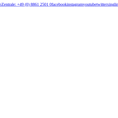
e
Zentrale: +49 (0) 8861 2501 0
facebook
instagram
youtube
twitter
xing
li