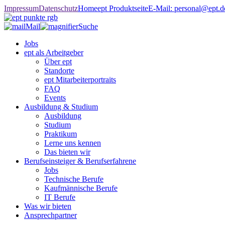
Impressum
Datenschutz
Home
ept Produktseite
E-Mail: personal@ept.d
Mail
Suche
Jobs
ept als Arbeitgeber
Über ept
Standorte
ept Mitarbeiterportraits
FAQ
Events
Ausbildung & Studium
Ausbildung
Studium
Praktikum
Lerne uns kennen
Das bieten wir
Berufseinsteiger & Berufserfahrene
Jobs
Technische Berufe
Kaufmännische Berufe
IT Berufe
Was wir bieten
Ansprechpartner