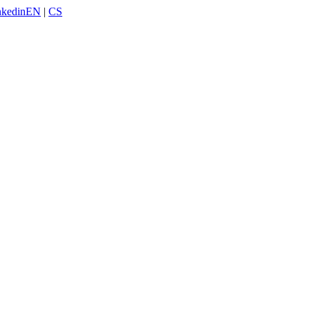
nkedin
EN
|
CS