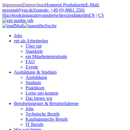
Impressum
Datenschutz
Home
ept Produktseite
E-Mail:
personal@ept.de
Zentrale: +49 (0) 8861 2501
0
facebook
instagram
youtube
twitter
xing
linkedin
EN
|
CS
Mail
Suche
Jobs
ept als Arbeitgeber
Über ept
Standorte
ept Mitarbeiterportraits
FAQ
Events
Ausbildung & Studium
Ausbildung
Studium
Praktikum
Lerne uns kennen
Das bieten wir
Berufseinsteiger & Berufserfahrene
Jobs
Technische Berufe
Kaufmännische Berufe
IT Berufe
Was wir bieten