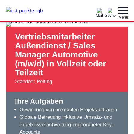
Vertriebsmitarbeiter
Außendienst / Sales
Manager Automotive
(m/w/d) in Vollzeit oder
Teilzeit
Standort: Peiting
Ihre Aufgaben
Gewinnung von profitablen Projektaufträgen
Globale Betreuung inklusive Umsatz- und
Ergebnisverantwortung zugeordneter Key-
Accounts